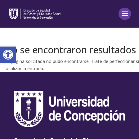
Abrir barra de herramientas
No se encontraron resultados
La página solicitada no pudo encontrarse. Trate de perfeccionar s
localizar la entrada.