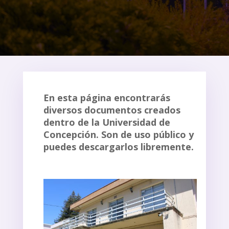
Recursos DEGyD
5
Recursos Proyecto InES Género
5
En esta página encontrarás
diversos documentos creados
Recurso DirCom - DEGyD
5
dentro de la Universidad de
Concepción. Son de uso público y
puedes descargarlos libremente.