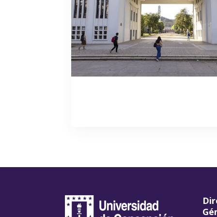
Dir
Gén