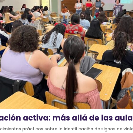
pación activa: más allá de las aul
imientos prácticos sobre la identificación de signos de viole