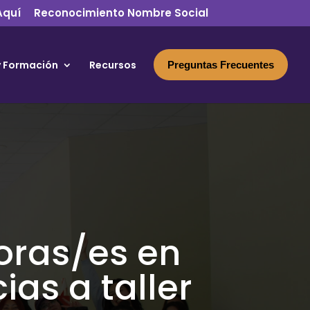
Aquí
Reconocimiento Nombre Social
y Formación
Recursos
Preguntas Frecuentes
oras/es en
ias a taller