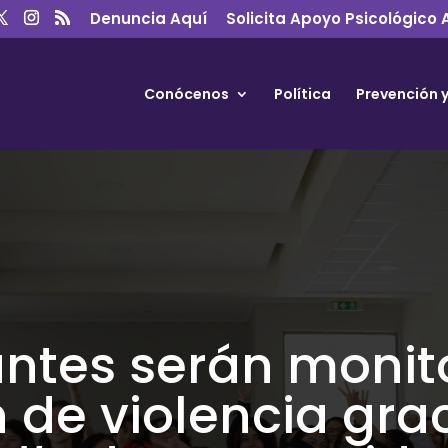
Denuncia Aquí
Solicita Apoyo Psicológico 
Conócenos
Política
Prevención 
antes serán monit
de violencia grac